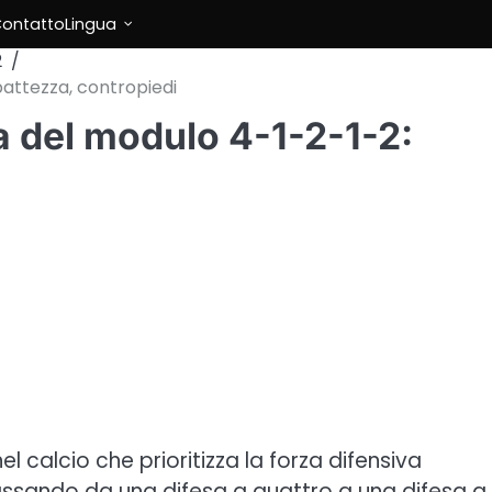
ontatto
Lingua
2
attezza, contropiedi
a del modulo 4-1-2-1-2:
 calcio che prioritizza la forza difensiva
assando da una difesa a quattro a una difesa a