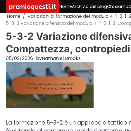
Skip
premioquesti.it
Home
Archivio del blog
Chi siamo
C
to
Home
Variazioni di formazione del modulo 4-1-2-1-
content
5-3-2 Variazione difensiva del modulo 4-1-2-1-2: Comp
5-3-2 Variazione difensiv
Compattezza, contropiedi
05/02/2026
by
Nathaniel Brooks
La formazione 5-3-2 è un approccio tattico nel
facilitando al contempo rapide ripartenze. P