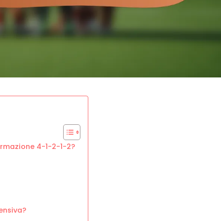
ormazione 4-1-2-1-2?
ensiva?