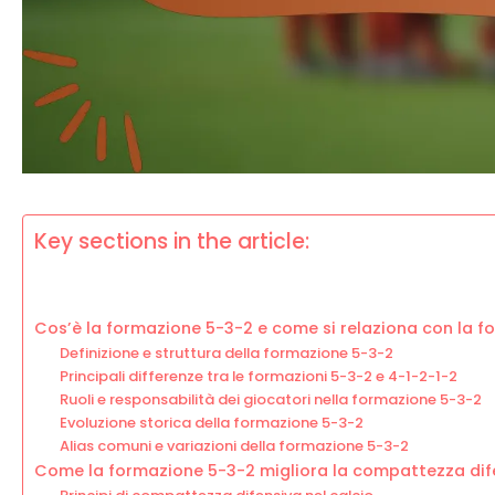
Key sections in the article:
Cos’è la formazione 5-3-2 e come si relaziona con la f
Definizione e struttura della formazione 5-3-2
Principali differenze tra le formazioni 5-3-2 e 4-1-2-1-2
Ruoli e responsabilità dei giocatori nella formazione 5-3-2
Evoluzione storica della formazione 5-3-2
Alias comuni e variazioni della formazione 5-3-2
Come la formazione 5-3-2 migliora la compattezza dif