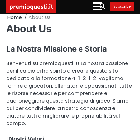
Skip
premioquesti.it
Subscribe
to
Home
About Us
content
About Us
La Nostra Missione e Storia
Benvenuti su premioquesti.it! La nostra passione
per il calcio ci ha spinto a creare questo sito
dedicato alla formazione 4-1-2-1-2. Vogliamo
fornire a giocatori, allenatori e appassionati tutte
le risorse necessarie per comprendere e
padroneggiare questa strategia di gioco. Siamo
qui per condividere la nostra conoscenza e
aiutare tutti a migliorare le proprie abilità sul
campo.
I Nostri Valori